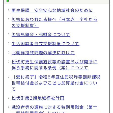
更生保護 安全安心な地域社会のために
災害にあわれた皆様へ（日本赤十字社から
の支援制度）
災害見舞金・弔慰金について
生活困窮者自立支援制度について
北朝鮮拉致問題の解決にむけて
松伏町更生保護施設等の設置および開所に
伴う手続に関する条例（案）について
【受付終了】令和6年度住民税均等割非課税
世帯給付金およびこども加算給付金につい
て
松伏町第3期地域福祉計画
戦没者等の遺族に対する特別弔慰金（第十