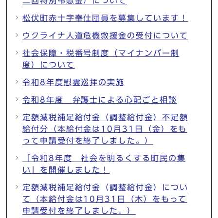
二回特別弔慰金）について
松伏町赤十字奉仕団員を募集しています！
ウクライナ人道危機救援金の受付について
社会保障・税番号制度（マイナンバー制
度）について
令和8年度慰霊巡拝の実施
令和8年度 弁護士による心配ごと相談
定額減税補足給付金（調整給付金）不足額
給付分（本給付金は10月31日（金）をも
って申請受付を終了しました。）
「令和8年度 社会を明るくする町民の集
い」を開催しました！
定額減税補足給付金（調整給付金）につい
て（本給付金は10月31日（木）をもって
申請受付を終了しました。）