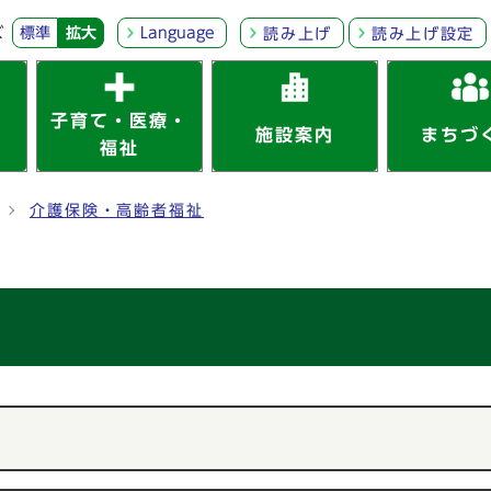
ズ
標準
拡大
Language
読み上げ
読み上げ設定
子育て・医療・
施設案内
まちづ
福祉
介護保険・高齢者福祉