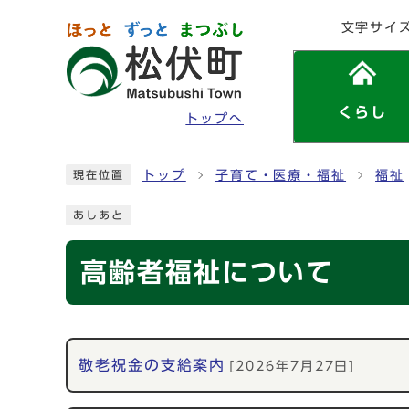
ページの先頭です
文字サイ
くらし
トップへ
ここから本文です
トップ
子育て・医療・福祉
福祉
現在位置
あしあと
高齢者福祉について
メインメニュー
敬老祝金の支給案内
[2026年7月27日]