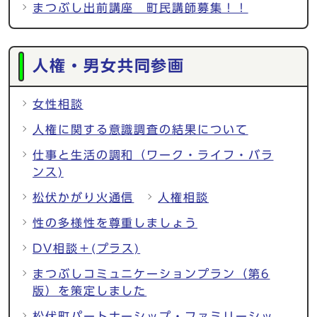
まつぶし出前講座 町民講師募集！！
人権・男女共同参画
女性相談
人権に関する意識調査の結果について
仕事と生活の調和（ワーク・ライフ・バラ
ンス)
松伏かがり火通信
人権相談
性の多様性を尊重しましょう
DV相談＋(プラス)
まつぶしコミュニケーションプラン（第6
版）を策定しました
松伏町パートナーシップ・ファミリーシッ