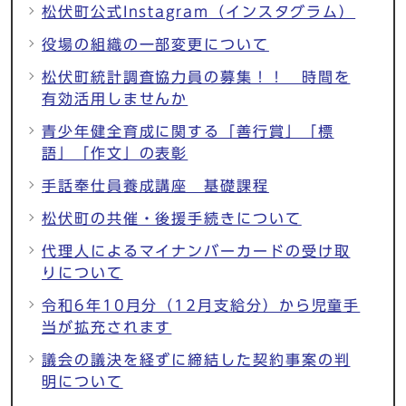
松伏町公式Instagram（インスタグラム）
役場の組織の一部変更について
松伏町統計調査協力員の募集！！ 時間を
有効活用しませんか
青少年健全育成に関する「善行賞」「標
語」「作文」の表彰
手話奉仕員養成講座 基礎課程
松伏町の共催・後援手続きについて
代理人によるマイナンバーカードの受け取
りについて
令和6年10月分（12月支給分）から児童手
当が拡充されます
議会の議決を経ずに締結した契約事案の判
明について