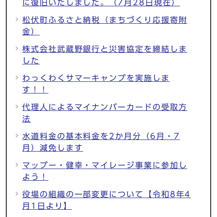
に復旧いたしました。（7月28日現在）
松伏町ふるさと納税（まちづくり応援寄附
金）
株式会社武蔵野銀行と災害協定を締結しま
した
わっくわくサマーキャンプを実施しま
す！！
代理人によるマイナンバーカードの受取方
法
水道料金の基本料金を2か月分（6月・7
月）減免します
マップー・健幸・マイレージ事業に参加し
よう！
役場の組織の一部変更について【令和8年4
月1日より】