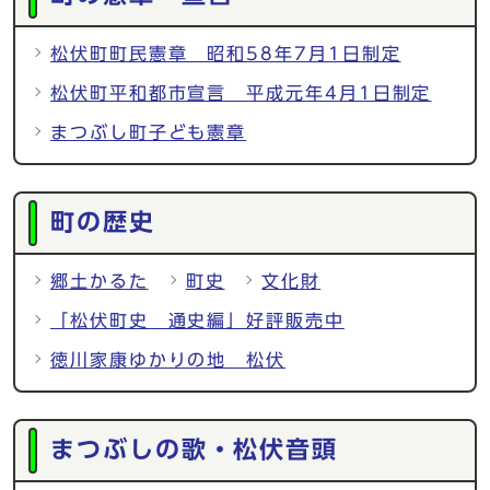
松伏町町民憲章 昭和58年7月1日制定
松伏町平和都市宣言 平成元年4月1日制定
まつぶし町子ども憲章
町の歴史
郷土かるた
町史
文化財
「松伏町史 通史編」好評販売中
徳川家康ゆかりの地 松伏
まつぶしの歌・松伏音頭