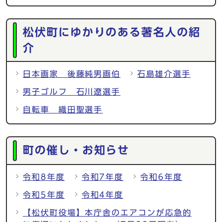
松伏町にゆかりのある著名人の紹
介
日本画家 後藤純男画伯
石島雄介選手
男子ゴルフ 石川遼選手
自転車 織田聖選手
町の催し・お知らせ
令和8年度
令和7年度
令和6年度
令和5年度
令和4年度
【松伏町役場】本庁舎のエアコンが応急的