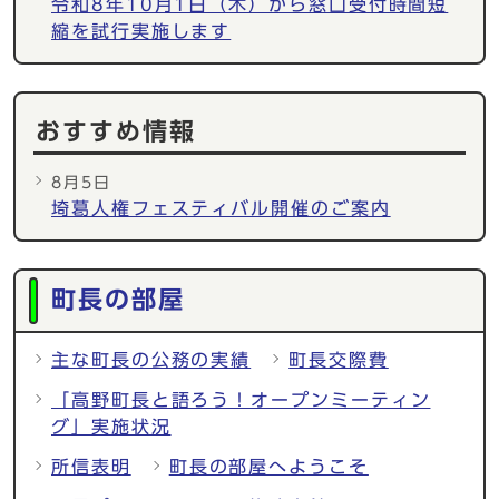
令和8年10月1日（木）から窓口受付時間短
縮を試行実施します
おすすめ情報
8月5日
埼葛人権フェスティバル開催のご案内
メインメニュー
町長の部屋
主な町長の公務の実績
町長交際費
「高野町長と語ろう！オープンミーティン
グ」実施状況
所信表明
町長の部屋へようこそ