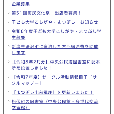
企業募集
第51回町民文化祭 出店者募集！
子ども大学こしがや・まつぶし お知らせ
令和8年度子ども大学こしがや・まつぶし学
生募集
新潟県湯沢町に宿泊した方へ宿泊費を助成
します
【令和8年2月分】中央公民館図書室に配本
所を設置しました！
【令和7年度】サークル活動情報冊子「サー
クルマップー」
「まつぶし出前講座」を更新しました！
松伏町の図書室（中央公民館・多世代交流
学習館）