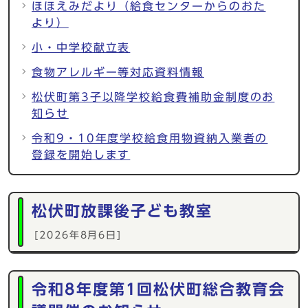
ほほえみだより（給食センターからのおた
より）
小・中学校献立表
食物アレルギー等対応資料情報
松伏町第3子以降学校給食費補助金制度のお
知らせ
令和9・10年度学校給食用物資納入業者の
登録を開始します
松伏町放課後子ども教室
[2026年8月6日]
令和8年度第1回松伏町総合教育会