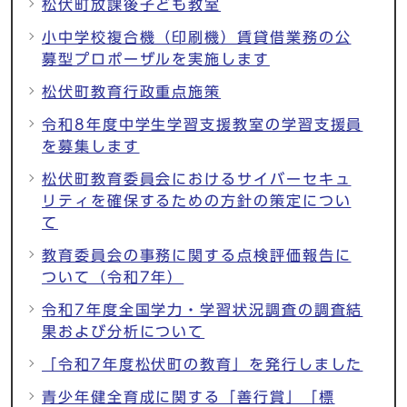
松伏町放課後子ども教室
小中学校複合機（印刷機）賃貸借業務の公
募型プロポーザルを実施します
松伏町教育行政重点施策
令和8年度中学生学習支援教室の学習支援員
を募集します
松伏町教育委員会におけるサイバーセキュ
リティを確保するための方針の策定につい
て
教育委員会の事務に関する点検評価報告に
ついて（令和7年）
令和7年度全国学力・学習状況調査の調査結
果および分析について
「令和7年度松伏町の教育」を発行しました
青少年健全育成に関する「善行賞」「標