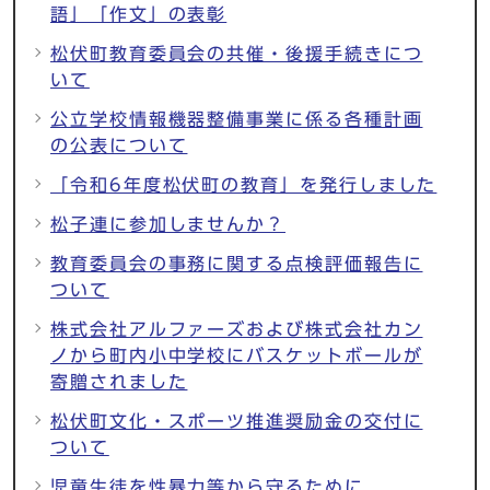
語」「作文」の表彰
松伏町教育委員会の共催・後援手続きにつ
いて
公立学校情報機器整備事業に係る各種計画
の公表について
「令和6年度松伏町の教育」を発行しました
松子連に参加しませんか？
教育委員会の事務に関する点検評価報告に
ついて
株式会社アルファーズおよび株式会社カン
ノから町内小中学校にバスケットボールが
寄贈されました
松伏町文化・スポーツ推進奨励金の交付に
ついて
児童生徒を性暴力等から守るために