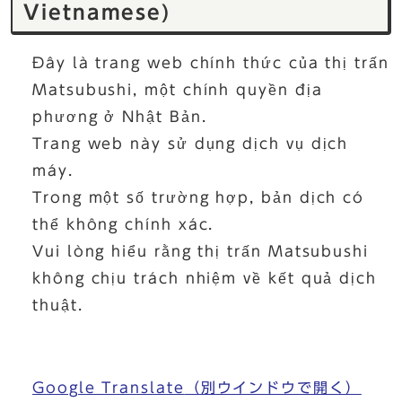
Vietnamese)
Đây là trang web chính thức của thị trấn
Matsubushi, một chính quyền địa
phương ở Nhật Bản.
Trang web này sử dụng dịch vụ dịch
máy.
Trong một số trường hợp, bản dịch có
thể không chính xác.
Vui lòng hiểu rằng thị trấn Matsubushi
không chịu trách nhiệm về kết quả dịch
thuật.
Google Translate
（別ウインドウで開く）