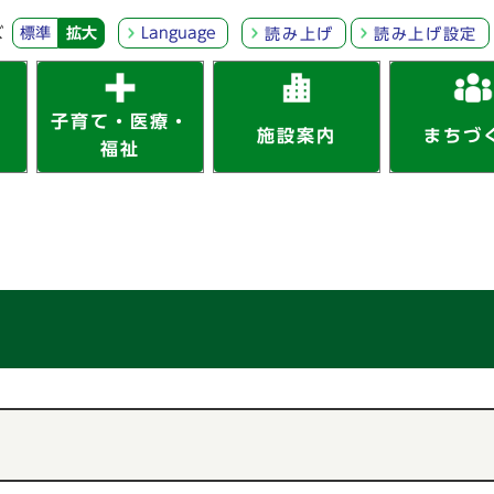
ズ
標準
拡大
Language
読み上げ
読み上げ設定
子育て・医療・
施設案内
まちづ
福祉