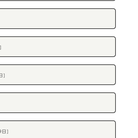
]
日]
9日]