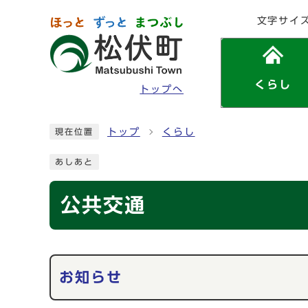
ページの先頭です
文字サイ
くらし
トップへ
ここから本文です
トップ
くらし
現在位置
あしあと
公共交通
メインメニュー
お知らせ