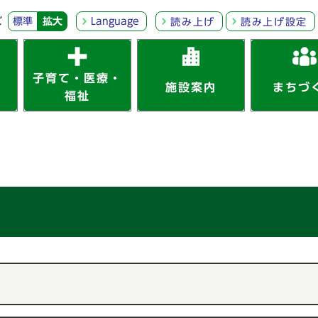
ズ
標準
拡大
Language
読み上げ
読み上げ設定
子育て・医療・
施設案内
まちづ
福祉