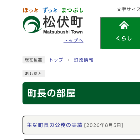
ページの先頭です
文字サイ
くらし
トップへ
ここから本文です
トップ
町政情報
現在位置
あしあと
町長の部屋
メインメニュー
主な町長の公務の実績
[2026年8月5日]