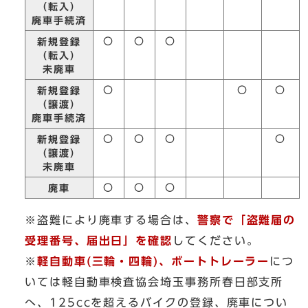
（転入）
廃車手続済
〇
〇
〇
新規登録
（転入）
未廃車
〇
〇
〇
新規登録
（譲渡）
廃車手続済
〇
〇
〇
〇
新規登録
（譲渡）
未廃車
〇
〇
〇
廃車
※盗難により廃車する場合は、
警察で「盗難届の
受理番号、届出日」を確認
してください。
※
軽自動車(三輪・四輪)、ボートトレーラー
につ
いては軽自動車検査協会埼玉事務所春日部支所
へ、125ccを超えるバイクの登録、廃車につい