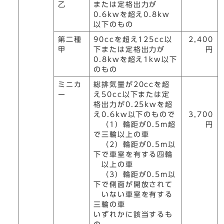
乙
または定格出力が
0.6kwを超え0.8kw
以下のもの
第二種
90ccを超え125cc以
2,400
甲
下または定格出力が
円
0.8kwを超え1kw以下
のもの
ミニカ
総排気量が20ccを超
ー
え50cc以下または定
格出力が0.25kwを超
え0.6kw以下のもので
3,700
（1）輪距が0.5m超
円
で三輪以上の車
（2）輪距が0.5m以
下で車室を有する四輪
以上の車
（3）輪距が0.5m以
下で側面が開放されて
いない車室を有する
三輪の車
いずれかに該当するも