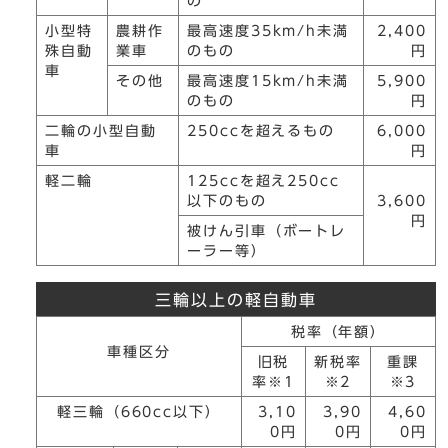
の
小型特
農耕作
最高速度35km/h未満
2,400
殊自動
業車
のもの
円
車
その他
最高速度15km/h未満
5,900
のもの
円
二輪の小型自動
250ccを超えるもの
6,000
車
円
軽二輪
125ccを超え250cc
以下のもの
3,600
円
被けん引車（ボートレ
ーラー等）
三輪以上の軽自動車
税率（年額）
車種区分
旧税
新税率
重課
率※1
※2
※3
軽三輪（660cc以下）
3,10
3,90
4,60
0円
0円
0円