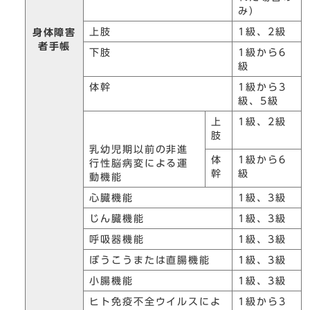
み）
上肢
1級、2級
身体障害
者手帳
下肢
1級から6
級
体幹
1級から3
級、5級
上
1級、2級
肢
乳幼児期以前の非進
体
1級から6
行性脳病変による運
幹
級
動機能
心臓機能
1級、3級
じん臓機能
1級、3級
呼吸器機能
1級、3級
ぼうこうまたは直腸機能
1級、3級
小腸機能
1級、3級
ヒト免疫不全ウイルスによ
1級から3