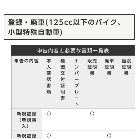
登録・廃車(125cc以下のバイク、
小型特殊自動車)
申告内容と必要な書類一覧表
申告の内容
本
標
ナ
販売
廃車
譲渡
人
識
ン
証明
証明
証明
確
交
バ
書
書
書
認
付
ー
書
証
プ
類
明
レ
書
ー
ト
〇
〇
新規登録
（新規購
入）
〇
〇
新規登録