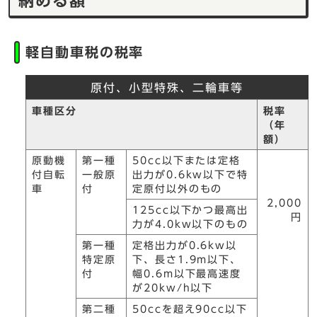
納める額
軽自動車税の税率
原付、小型特殊、二輪車等
車種区分
税率
（年
額）
原動機
第一種
50cc以下または定格
付自転
一般原
出力が0.6kw以下で特
車
付
定原付以外のもの
2,000
125cc以下かつ最高出
円
力が4.0kw以下のもの
第一種
定格出力が0.6kw以
特定原
下、長さ1.9m以下、
付
幅0.6m以下最高速度
が20kw/h以下
第二種
50ccを超え90cc以下