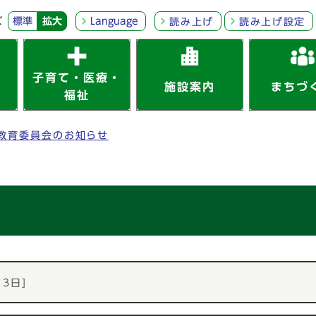
ズ
標準
拡大
Language
読み上げ
読み上げ設定
子育て・医療・
施設案内
まちづ
福祉
教育委員会のお知らせ
月3日]