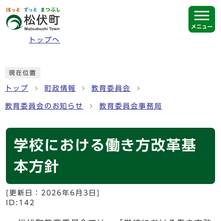
ページの先頭です
メニュー
トップへ
ここから本文です
現在位置
トップ
町政情報
教育委員会
教育委員会のお知らせ
教育委員会事務局
学校における働き方改革基
本方針
[更新日：
2026年6月3日
]
ID:142