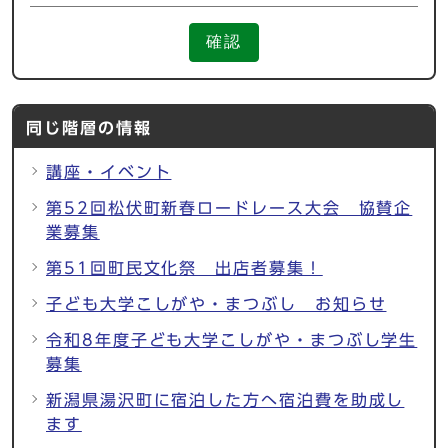
確認
同じ階層の情報
講座・イベント
第52回松伏町新春ロードレース大会 協賛企
業募集
第51回町民文化祭 出店者募集！
子ども大学こしがや・まつぶし お知らせ
令和8年度子ども大学こしがや・まつぶし学生
募集
新潟県湯沢町に宿泊した方へ宿泊費を助成し
ます