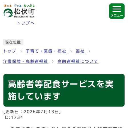
ページの先頭です
メニュー
トップへ
ここから本文です
現在位置
トップ
子育て・医療・福祉
福祉
介護保険・高齢者福祉
高齢者福祉について
高齢者等配食サービスを実
施しています
[更新日：
2026年7月13日
]
ID:1734