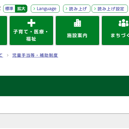
ズ
標準
拡大
Language
読み上げ
読み上げ設定
子育て・医療・
施設案内
まちづ
福祉
て
児童手当等・補助制度