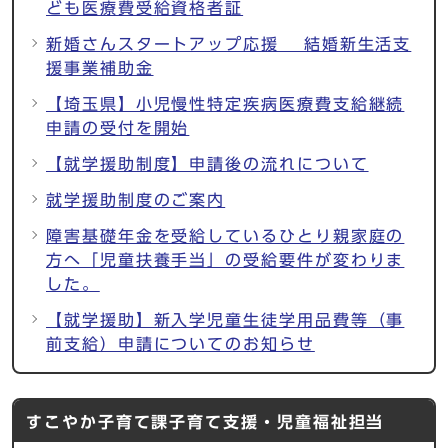
ども医療費受給資格者証
新婚さんスタートアップ応援 結婚新生活支
援事業補助金
【埼玉県】小児慢性特定疾病医療費支給継続
申請の受付を開始
【就学援助制度】申請後の流れについて
就学援助制度のご案内
障害基礎年金を受給しているひとり親家庭の
方へ「児童扶養手当」の受給要件が変わりま
した。
【就学援助】新入学児童生徒学用品費等（事
前支給）申請についてのお知らせ
すこやか子育て課子育て支援・児童福祉担当