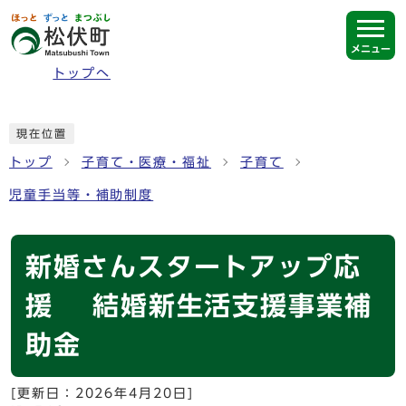
ページの先頭です
メニュー
トップへ
ここから本文です
現在位置
トップ
子育て・医療・福祉
子育て
児童手当等・補助制度
新婚さんスタートアップ応
援 結婚新生活支援事業補
助金
[更新日：
2026年4月20日
]