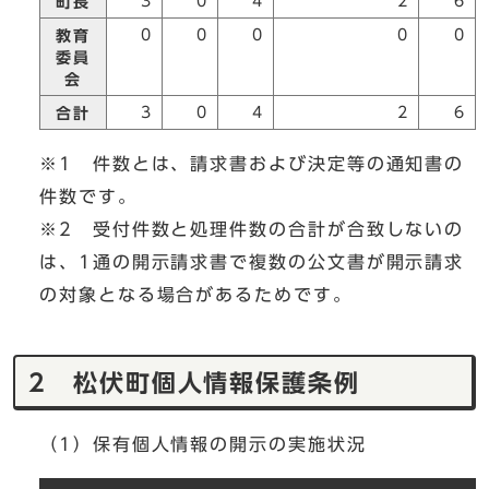
3
0
4
2
6
町長
0
0
0
0
0
教育
委員
会
3
0
4
2
6
合計
※1 件数とは、請求書および決定等の通知書の
件数です。
※2 受付件数と処理件数の合計が合致しないの
は、1通の開示請求書で複数の公文書が開示請求
の対象となる場合があるためです。
2 松伏町個人情報保護条例
（1）保有個人情報の開示の実施状況