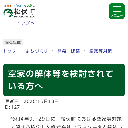
ページの先頭です
メニュー
トップへ
ここから本文です
現在位置
トップ
まちづくり
開発・建築
空家等対策
空家の解体等を検討されて
いる方へ
[更新日：
2026年5月18日
]
ID:127
令和4年9月29日に「松伏町における空家等対策
に関する協定」を株式会社クラッソーネと締結し