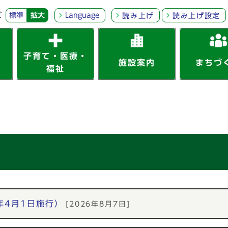
ズ
標準
拡大
Language
読み上げ
読み上げ設定
子育て・医療・
施設案内
まちづ
福祉
年4月1日施行）
[2026年8月7日]