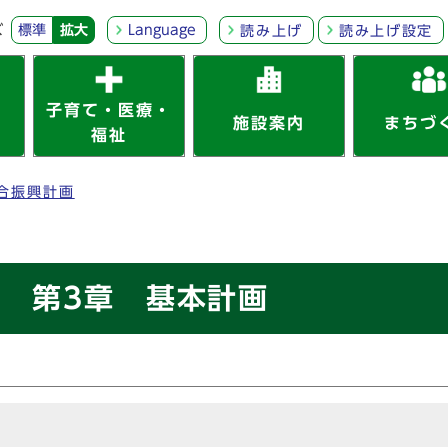
ズ
標準
拡大
Language
読み上げ
読み上げ設定
子育て・医療・
施設案内
まちづ
福祉
合振興計画
 第3章 基本計画