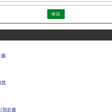
確認
計画
構想
ジ別計画