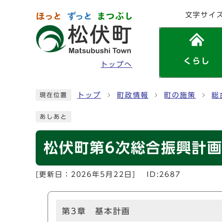
ページの先頭です
文字サイ
くらし
トップへ
ここから本文です
トップ
町政情報
町の施策
総
現在位置
あしあと
松伏町第6次総合振興計画
[更新日：
2026年5月22日
]
ID:2687
第3章 基本計画