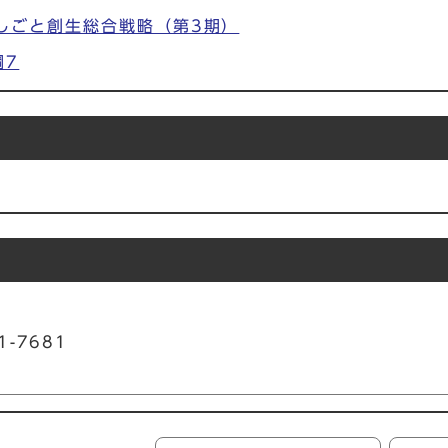
しごと創生総合戦略（第3期）
綱7
1-7681