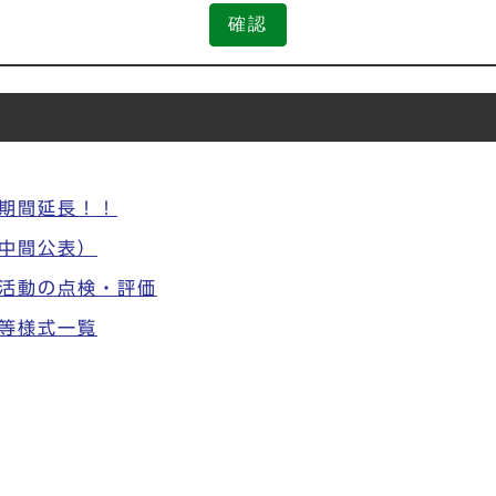
確認
期間延長！！
中間公表）
活動の点検・評価
等様式一覧