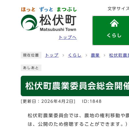
ページの先頭です
文字サイ
くらし
トップへ
ここから本文です
トップ
くらし
農業
松伏町農
現在位置
あしあと
松伏町農業委員会総会開
[更新日：
2026年4月2日
]
ID:1848
松伏町農業委員会では、農地の権利移動や
は、公開のため傍聴することができます。