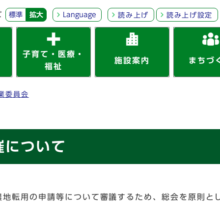
ズ
標準
拡大
Language
読み上げ
読み上げ設定
子育て・医療・
施設案内
まちづ
福祉
業委員会
催について
農地転用の申請等について審議するため、総会を原則と
）