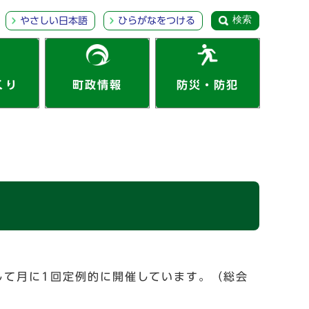
検索
やさしい日本語
ひらがなをつける
くり
町政情報
防災・防犯
して月に1回定例的に開催しています。（総会