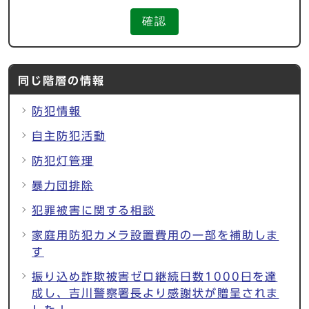
確認
同じ階層の情報
防犯情報
自主防犯活動
防犯灯管理
暴力団排除
犯罪被害に関する相談
家庭用防犯カメラ設置費用の一部を補助しま
す
振り込め詐欺被害ゼロ継続日数1000日を達
成し、吉川警察署長より感謝状が贈呈されま