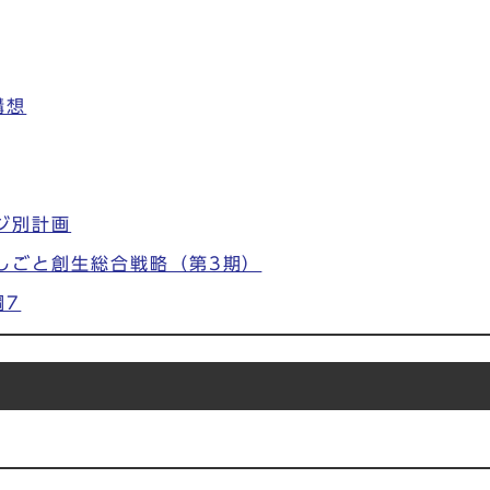
構想
ジ別計画
しごと創生総合戦略（第3期）
綱7