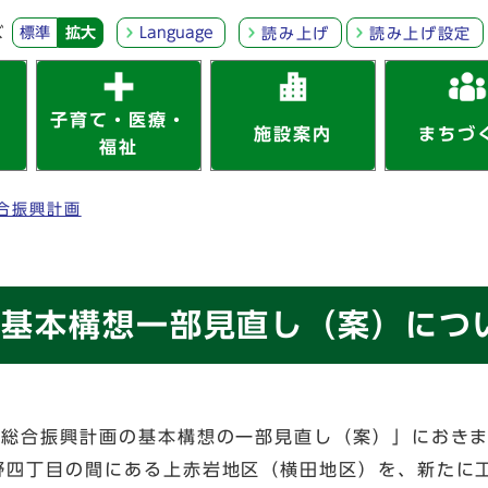
ズ
標準
拡大
Language
読み上げ
読み上げ設定
子育て・医療・
施設案内
まちづ
福祉
合振興計画
画基本構想一部見直し（案）につ
次総合振興計画の基本構想の一部見直し（案）」におき
野四丁目の間にある上赤岩地区（横田地区）を、新たに