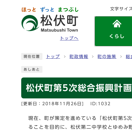
ページの先頭です
文字サイ
くらし
トップへ
ここから本文です
トップ
町政情報
町の施策
総
現在位置
あしあと
松伏町第5次総合振興計
[更新日：
2018年11月26日
]
ID:1032
現在、町が策定を進めている「松伏町第5
ることを目的に、松伏第二中学校とゆめみ