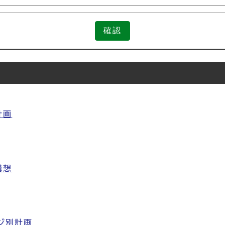
確認
計画
構想
ジ別計画