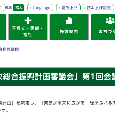
ズ
標準
拡大
Language
読み上げ
読み上げ設定
子育て・医療・
施設案内
まちづ
福祉
合振興計画
次総合振興計画審議会」第1回会
振興計画」を策定し、「笑顔が未来に広がる 緑あふれる
です。