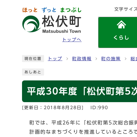
ページの先頭です
文字サイ
くらし
トップへ
ここから本文です
トップ
町政情報
町の施策
総
現在位置
あしあと
平成30年度「松伏町第5
[更新日：
2018年8月28日
]
ID:990
町では、平成26年に「松伏町第5次総合
計画的なまちづくりを推進しているところ