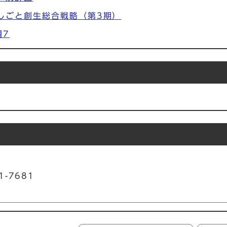
しごと創生総合戦略（第3期）
綱7
1-7681