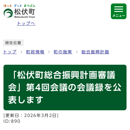
ページの先頭です
メニュー
トップへ
ここから本文です
現在位置
トップ
町政情報
町の施策
総合振興計画
「松伏町総合振興計画審議
会」第4回会議の会議録を公
表します
[更新日：
2026年3月2日
]
ID:890