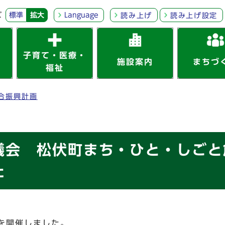
ズ
標準
拡大
Language
読み上げ
読み上げ設定
子育て・医療・
施設案内
まちづ
福祉
合振興計画
議会 松伏町まち・ひと・しごと
た
議を開催しました。