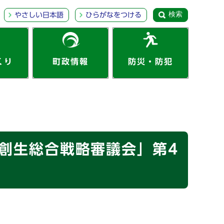
検索
やさしい日本語
ひらがなをつける
くり
町政情報
防災・防犯
創生総合戦略審議会」第4