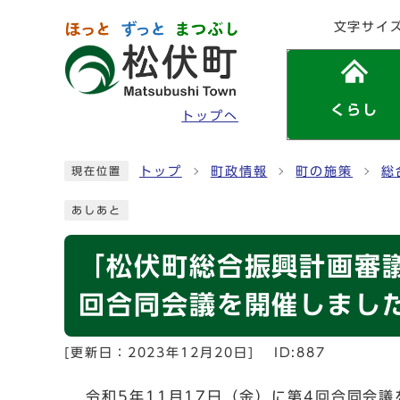
ページの先頭です
文字サイ
くらし
トップへ
ここから本文です
トップ
町政情報
町の施策
総
現在位置
あしあと
「松伏町総合振興計画審
回合同会議を開催しまし
[更新日：
2023年12月20日
]
ID:887
令和5年11月17日（金）に第4回合同会