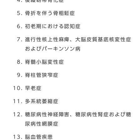
後縦靭帯骨化症
骨折を伴う骨粗鬆症
初老期における認知症
進行性核上性麻痺、大脳皮質基底核変性症
およびパーキンソン病
脊髄小脳変性症
脊柱管狭窄症
早老症
多系統萎縮症
糖尿病性神経障害、糖尿病性腎症および糖
尿病性網膜症
脳血管疾患