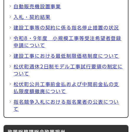
自動販売機設置事業
入札・契約結果
建設工事等の契約に係る指名停止措置の状況
令和8・9年度 小規模工事等受注希望者登録
申請について
建設工事における最低制限価格制度について
松伏町週休2日制モデル工事試行要領の制定に
ついて
松伏町公共工事前金払および中間前金払の支
払限度額撤廃について
指名競争入札における指名業者の公表につい
て
政策総務課総合政策担当