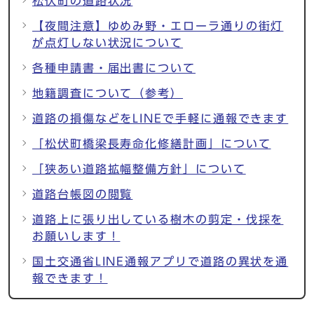
松伏町の道路状況
【夜間注意】ゆめみ野・エローラ通りの街灯
が点灯しない状況について
各種申請書・届出書について
地籍調査について（参考）
道路の損傷などをLINEで手軽に通報できます
「松伏町橋梁長寿命化修繕計画」について
「狭あい道路拡幅整備方針」について
道路台帳図の閲覧
道路上に張り出している樹木の剪定・伐採を
お願いします！
国土交通省LINE通報アプリで道路の異状を通
報できます！