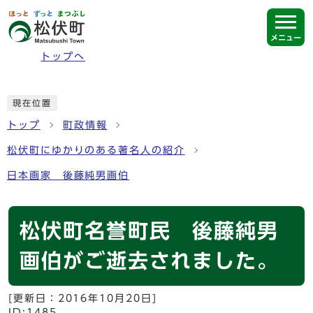
ページの先頭です
メニュー
トップへ
ここから本文です
現在位置
トップ
町政情報
松伏町にゆかりのある著名人の紹介
日本画家 後藤純男画伯
松伏町名誉町民 後藤純男
画伯がご逝去されました。
[更新日：
2016年10月20日
]
ID:1485