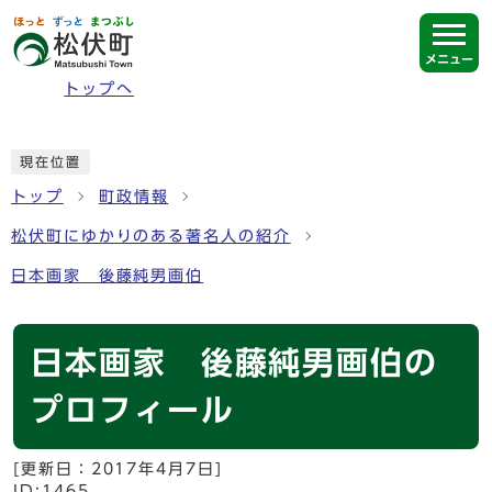
ページの先頭です
メニュー
トップへ
ここから本文です
現在位置
トップ
町政情報
松伏町にゆかりのある著名人の紹介
日本画家 後藤純男画伯
日本画家 後藤純男画伯の
プロフィール
[更新日：
2017年4月7日
]
ID:1465