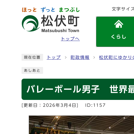
ページの先頭です
文字サイ
くらし
トップへ
ここから本文です
トップ
町政情報
松伏町にゆかり
現在位置
あしあと
バレーボール男子 世界
[更新日：
2026年3月4日
]
ID:1157