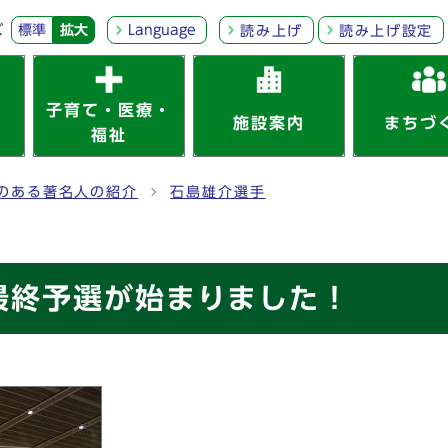
ズ
標準
拡大
Language
読み上げ
読み上げ設定
子育て・医療・
施設案内
まちづ
福祉
のある著名人の紹介
石島雄介選手
最終予選が始まりました！