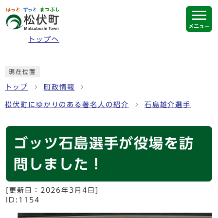
ページの先頭です
メニュー
トップへ
ここから本文です
現在位置
トップ
町政情報
松伏町にゆかりのある著名人の紹介
石島雄介選手
ゴッツ石島選手が役場を訪
問しました！
[更新日：
2026年3月4日
]
ID:1154