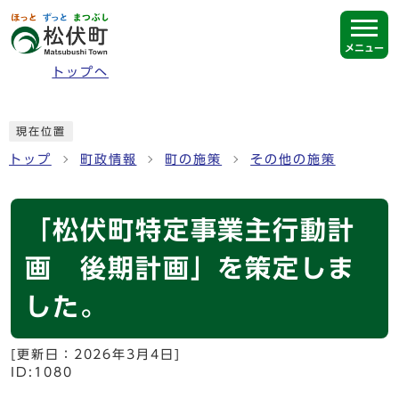
ページの先頭です
メニュー
トップへ
ここから本文です
現在位置
トップ
町政情報
町の施策
その他の施策
「松伏町特定事業主行動計
画 後期計画」を策定しま
した。
[更新日：
2026年3月4日
]
ID:1080