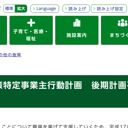
ズ
標準
拡大
Language
読み上げ
読み上げ設定
子育て・医療・
施設案内
まちづ
福祉
の他の施策
策特定事業主行動計画 後期計画
くことについて職場を挙げて支援していくため、平成17