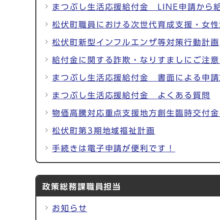
まつぶし生活応援給付金 LINE申請から
松伏町職員における次世代育成支援・女性
松伏町新型インフルエンザ等対策行動計画
給付金に関する詐欺・なりすましにご注意
まつぶし生活応援給付金 書面による申請
まつぶし生活応援給付金 よくある質問
物価高騰対応重点支援地方創生臨時交付金
松伏町第3期地域福祉計画
手続きは電子申請が便利です！
政策総務課職員担当
お知らせ