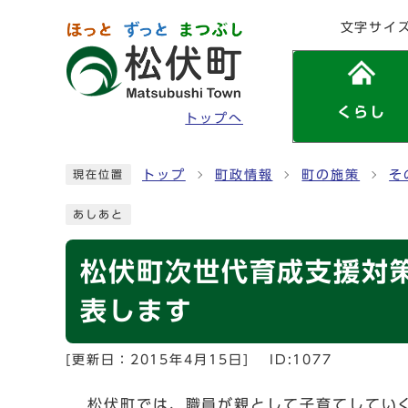
ページの先頭です
文字サイ
くらし
トップへ
ここから本文です
トップ
町政情報
町の施策
そ
現在位置
あしあと
松伏町次世代育成支援対
表します
[更新日：
2015年4月15日
]
ID:1077
松伏町では、職員が親として子育てしてい