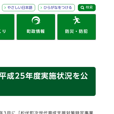
検索
やさしい日本語
ひらがなをつける
くり
町政情報
防災・防犯
平成25年度実施状況を公
年3月に「松伏町次世代育成支援対策特定事業