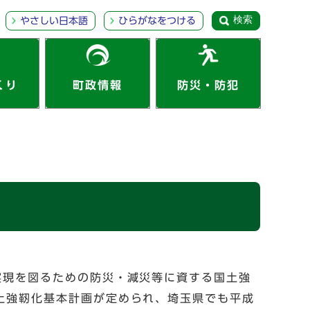
検索
やさしい日本語
ひらがなをつける
くり
町政情報
防災・防犯
実現を図るための防災・減災等に資する国土強
土強靭化基本計画が定められ、埼玉県でも平成