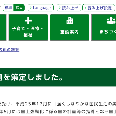
ズ
標準
拡大
Language
読み上げ
読み上げ設定
子育て・医療・
施設案内
まちづ
福祉
の他の施策
画を策定しました。
を受け、平成25年12月に「強くしなやかな国民生活の
6年6月には国土強靭化に係る国の計画等の指針となる国