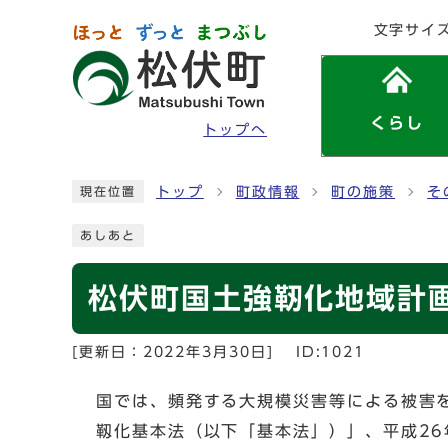
ページの先頭です
文字サイ
くらし
トップへ
ここから本文です
トップ
町政情報
町の施策
そ
現在位置
あしあと
松伏町国土強靭化地域計
[更新日：
2022年3月30日
]
ID:1021
国では、頻発する大規模災害等による被害
靱化基本法（以下「基本法」）」、平成2