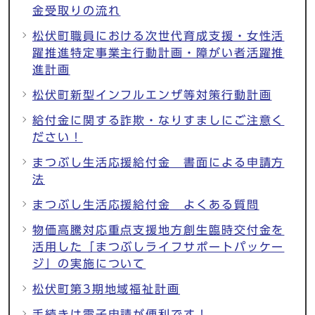
金受取りの流れ
松伏町職員における次世代育成支援・女性活
躍推進特定事業主行動計画・障がい者活躍推
進計画
松伏町新型インフルエンザ等対策行動計画
給付金に関する詐欺・なりすましにご注意く
ださい！
まつぶし生活応援給付金 書面による申請方
法
まつぶし生活応援給付金 よくある質問
物価高騰対応重点支援地方創生臨時交付金を
活用した「まつぶしライフサポートパッケー
ジ」の実施について
松伏町第3期地域福祉計画
手続きは電子申請が便利です！