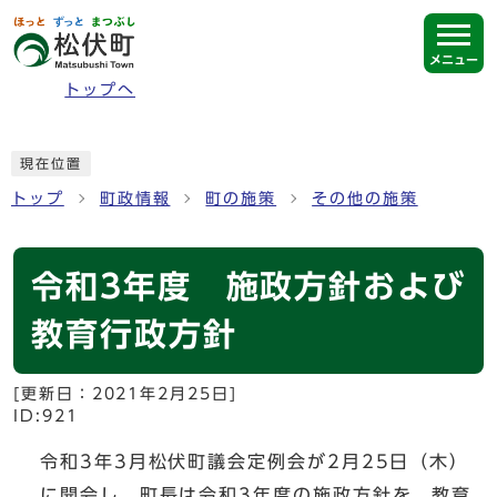
ページの先頭です
メニュー
トップへ
ここから本文です
現在位置
トップ
町政情報
町の施策
その他の施策
令和3年度 施政方針および
教育行政方針
[更新日：
2021年2月25日
]
ID:921
令和3年3月松伏町議会定例会が2月25日（木）
に開会し、町長は令和3年度の施政方針を、教育