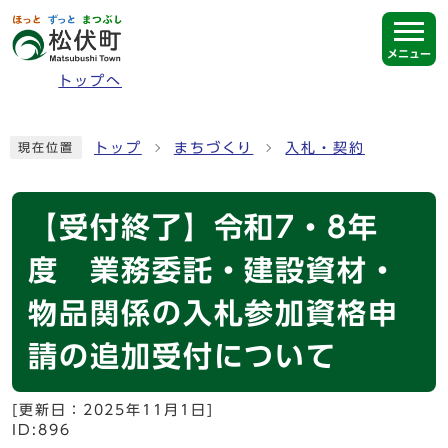
ページの先頭です
メニュー
トップへ
ここから本文です
トップ
まちづくり
入札・契約
現在位置
【受付終了】令和7・8年
度 業務委託・建設資材・
物品関係の入札参加資格申
請の追加受付について
[更新日：
2025年11月1日
]
ID:896