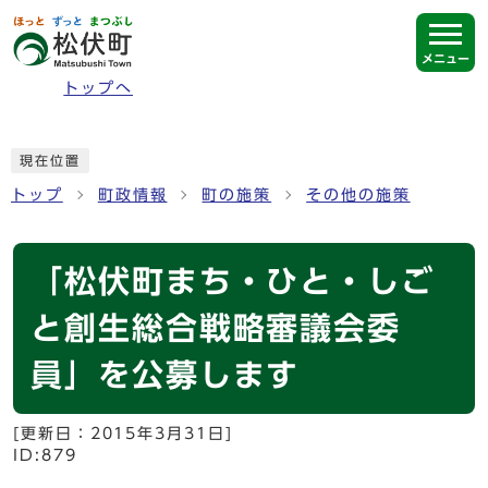
ページの先頭です
メニュー
トップへ
ここから本文です
現在位置
トップ
町政情報
町の施策
その他の施策
「松伏町まち・ひと・しご
と創生総合戦略審議会委
員」を公募します
[更新日：
2015年3月31日
]
ID:879