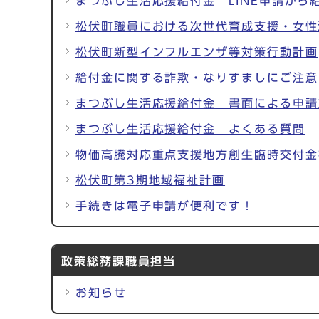
まつぶし生活応援給付金 LINE申請から
松伏町職員における次世代育成支援・女性
松伏町新型インフルエンザ等対策行動計画
給付金に関する詐欺・なりすましにご注意
まつぶし生活応援給付金 書面による申請
まつぶし生活応援給付金 よくある質問
物価高騰対応重点支援地方創生臨時交付金
松伏町第3期地域福祉計画
手続きは電子申請が便利です！
政策総務課職員担当
お知らせ