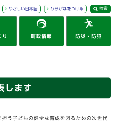
検索
やさしい日本語
ひらがなをつける
くり
町政情報
防災・防犯
表します
会を担う子どもの健全な育成を図るための次世代