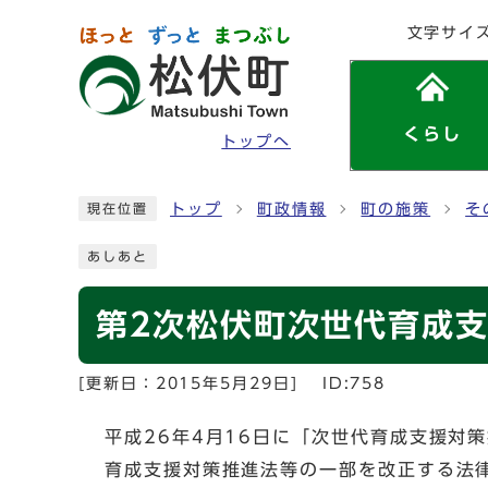
ページの先頭です
文字サイ
くらし
トップへ
ここから本文です
トップ
町政情報
町の施策
そ
現在位置
あしあと
第2次松伏町次世代育成
[更新日：
2015年5月29日
]
ID:758
平成26年4月16日に「次世代育成支援対
育成支援対策推進法等の一部を改正する法