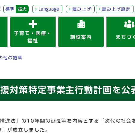
ズ
標準
拡大
Language
読み上げ
読み上げ設定
子育て・医療・
施設案内
まちづ
福祉
の他の施策
支援対策特定事業主行動計画を公
策推進法」の10年間の延長等を内容とする「次代の社
律」が成立しました。