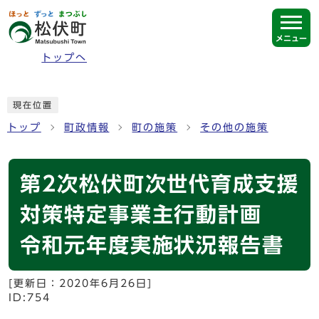
ページの先頭です
メニュー
トップへ
ここから本文です
現在位置
トップ
町政情報
町の施策
その他の施策
第2次松伏町次世代育成支援
対策特定事業主行動計画
令和元年度実施状況報告書
[更新日：
2020年6月26日
]
ID:754