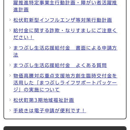
躍推進特定事業主行動計画・障がい者活躍推
進計画
松伏町新型インフルエンザ等対策行動計画
給付金に関する詐欺・なりすましにご注意く
ださい！
まつぶし生活応援給付金 書面による申請方
法
まつぶし生活応援給付金 よくある質問
物価高騰対応重点支援地方創生臨時交付金を
活用した「まつぶしライフサポートパッケー
ジ」の実施について
松伏町第3期地域福祉計画
手続きは電子申請が便利です！