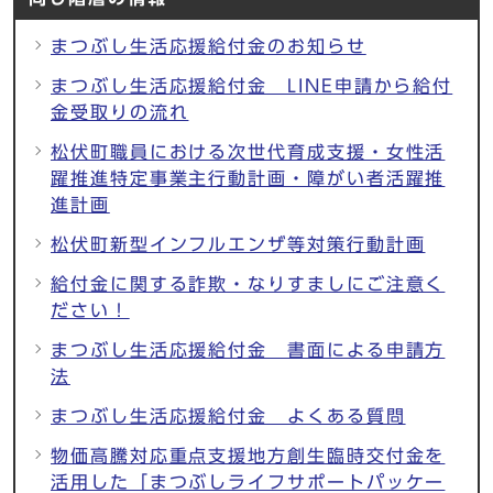
まつぶし生活応援給付金のお知らせ
まつぶし生活応援給付金 LINE申請から給付
金受取りの流れ
松伏町職員における次世代育成支援・女性活
躍推進特定事業主行動計画・障がい者活躍推
進計画
松伏町新型インフルエンザ等対策行動計画
給付金に関する詐欺・なりすましにご注意く
ださい！
まつぶし生活応援給付金 書面による申請方
法
まつぶし生活応援給付金 よくある質問
物価高騰対応重点支援地方創生臨時交付金を
活用した「まつぶしライフサポートパッケー