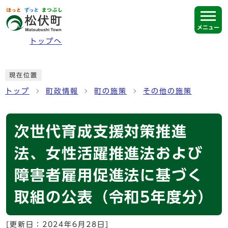
ページの先頭です
メニュー
トップへ
ここから本文です
現在位置
トップ
町政情報
町の施策
その他の施策
次世代育成支援対策推進
法、女性活躍推進法および
障害者雇用促進法に基づく
取組の公表（令和5年度分）
[更新日：
2024年6月28日
]