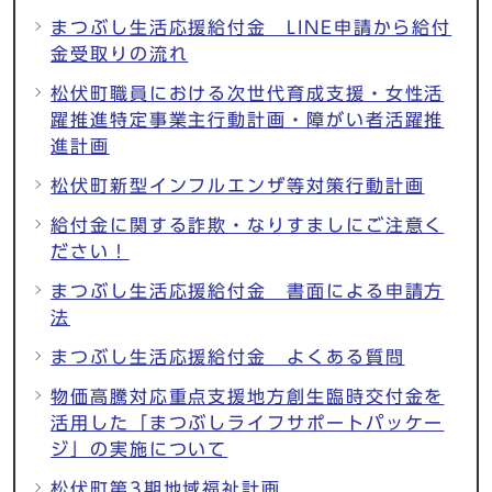
まつぶし生活応援給付金 LINE申請から給付
金受取りの流れ
松伏町職員における次世代育成支援・女性活
躍推進特定事業主行動計画・障がい者活躍推
進計画
松伏町新型インフルエンザ等対策行動計画
給付金に関する詐欺・なりすましにご注意く
ださい！
まつぶし生活応援給付金 書面による申請方
法
まつぶし生活応援給付金 よくある質問
物価高騰対応重点支援地方創生臨時交付金を
活用した「まつぶしライフサポートパッケー
ジ」の実施について
松伏町第3期地域福祉計画