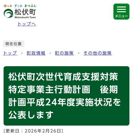
ページの先頭です
メニュー
トップへ
ここから本文です
現在位置
トップ
町政情報
町の施策
その他の施策
松伏町次世代育成支援対策
特定事業主行動計画 後期
計画平成24年度実施状況を
公表します
[更新日：
2026年2月26日
]