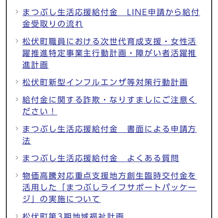
まつぶし生活応援給付金 LINE申請から給付
金受取りの流れ
松伏町職員における次世代育成支援・女性活
躍推進特定事業主行動計画・障がい者活躍推
進計画
松伏町新型インフルエンザ等対策行動計画
給付金に関する詐欺・なりすましにご注意く
ださい！
まつぶし生活応援給付金 書面による申請方
法
まつぶし生活応援給付金 よくある質問
物価高騰対応重点支援地方創生臨時交付金を
活用した「まつぶしライフサポートパッケー
ジ」の実施について
松伏町第3期地域福祉計画