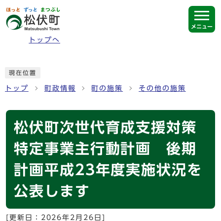
ページの先頭です
メニュー
トップへ
ここから本文です
現在位置
トップ
町政情報
町の施策
その他の施策
松伏町次世代育成支援対策
特定事業主行動計画 後期
計画平成23年度実施状況を
公表します
[更新日：
2026年2月26日
]