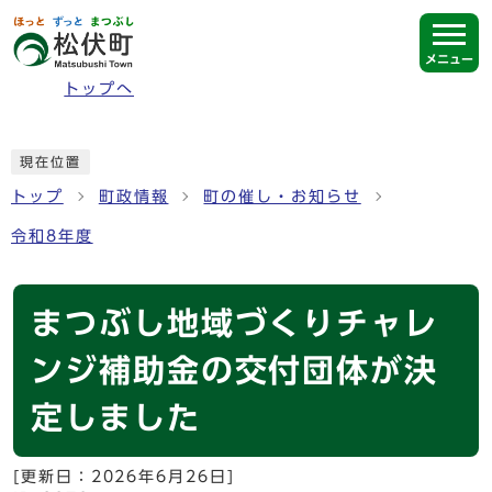
ページの先頭です
メニュー
トップへ
ここから本文です
現在位置
トップ
町政情報
町の催し・お知らせ
令和8年度
まつぶし地域づくりチャレ
ンジ補助金の交付団体が決
定しました
[更新日：
2026年6月26日
]