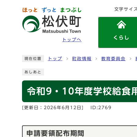
ページの先頭です
文字サイ
くらし
トップへ
ここから本文です
トップ
町政情報
教育委員会
現在位置
あしあと
令和9・10年度学校給食
[更新日：
2026年6月12日
]
ID:2769
申請要領配布期間