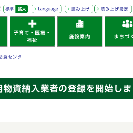
ズ
標準
拡大
Language
読み上げ
読み上げ設定
子育て・医療・
施設案内
まちづ
福祉
給食センター
用物資納入業者の登録を開始しま