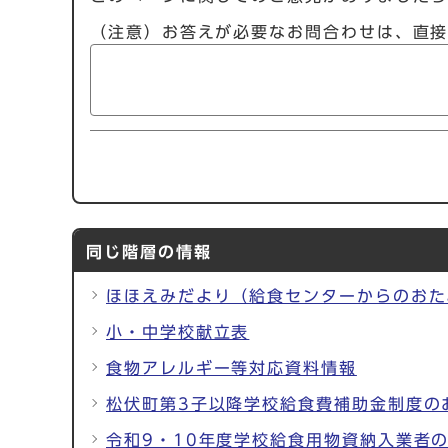
（注意）お答えが必要なお問合わせは、直
同じ階層の情報
ほほえみだより（給食センターからのおた
小・中学校献立表
食物アレルギー等対応資料情報
松伏町第3子以降学校給食費補助金制度の
令和9・10年度学校給食用物資納入業者