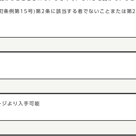
伏町条例第15号)第2条に該当する者でないことまたは第
で
ージより入手可能