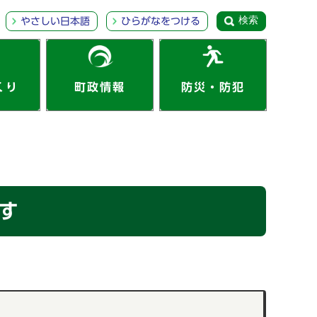
検索
やさしい日本語
ひらがなをつける
くり
町政情報
防災・防犯
す