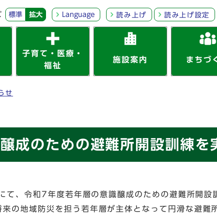
ズ
標準
拡大
Language
読み上げ
読み上げ設定
子育て・医療・
施設案内
まちづ
福祉
らせ
識醸成のための避難所開設訓練を
ーにて、令和7年度若年層の意識醸成のための避難所開設
将来の地域防災を担う若年層が主体となって円滑な避難