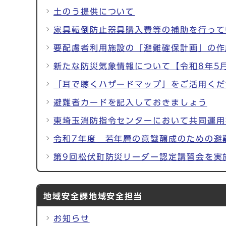
土のう提供について
家具転倒防止器具購入費等の補助を行って
要配慮者利用施設の「避難確保計画」の作
新たな防災気象情報について【令和8年5月
「耳で聴くハザードマップ」をご活用くだ
避難者カードを記入しておきましょう
東埼玉消防指令センターにおいて共同運用
令和7年度 若年層の意識醸成のための避
第9回松伏町防災リーダー認定講習会を実
地域安全課地域安全担当
お知らせ