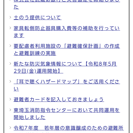
た
土のう提供について
家具転倒防止器具購入費等の補助を行ってい
ます
要配慮者利用施設の「避難確保計画」の作成
と避難訓練の実施
新たな防災気象情報について【令和8年5月
29日(金)運用開始】
「耳で聴くハザードマップ」をご活用くださ
い
避難者カードを記入しておきましょう
東埼玉消防指令センターにおいて共同運用を
開始しました
令和7年度 若年層の意識醸成のための避難所