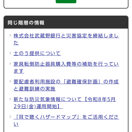
同じ階層の情報
株式会社武蔵野銀行と災害協定を締結しまし
た
土のう提供について
家具転倒防止器具購入費等の補助を行ってい
ます
要配慮者利用施設の「避難確保計画」の作成
と避難訓練の実施
新たな防災気象情報について【令和8年5月
29日(金)運用開始】
「耳で聴くハザードマップ」をご活用くださ
い