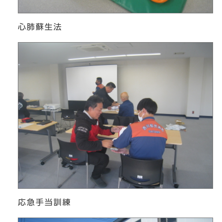
心肺蘇生法
応急手当訓練