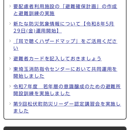
要配慮者利用施設の「避難確保計画」の作成
と避難訓練の実施
新たな防災気象情報について【令和8年5月
29日(金)運用開始】
「耳で聴くハザードマップ」をご活用くださ
い
避難者カードを記入しておきましょう
東埼玉消防指令センターにおいて共同運用を
開始しました
令和7年度 若年層の意識醸成のための避難所
開設訓練を実施しました
第9回松伏町防災リーダー認定講習会を実施し
ました