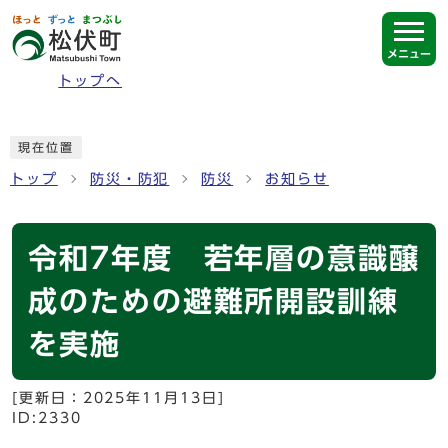
ページの先頭です
メニュー
トップへ
ここから本文です
現在位置
トップ
防災・防犯
防災
お知らせ
令和7年度 若年層の意識醸
成のための避難所開設訓練
を実施
[更新日：
2025年11月13日
]
ID:2330