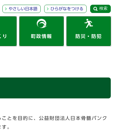
検索
やさしい日本語
ひらがなをつける
くり
町政情報
防災・防犯
ることを目的に、公益財団法人日本骨髄バンク
ます。