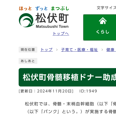
ページの先頭です
文字サイ
くらし
トップへ
ここから本文です
トップ
子育て・医療・福祉
健康
現在位置
あしあと
松伏町骨髄移植ドナー助
[更新日：
2024年11月20日
]
ID:1949
松伏町では、骨髄・末梢血幹細胞（以下「
（以下「バンク」という。）が実施する骨