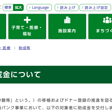
ズ
標準
拡大
Language
読み上げ
読み上げ設定
子育て・医療・
施設案内
まちづ
福祉
・医療
助成等
成金について
骨髄等」という。）の移植およびドナー登録の推進を図
髄バンク事業において、以下の対象者に助成金を交付し